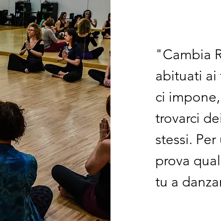
​"Cambia R
abituati ai
ci impone,
trovarci d
stessi. Pe
prova qual
tu a danza